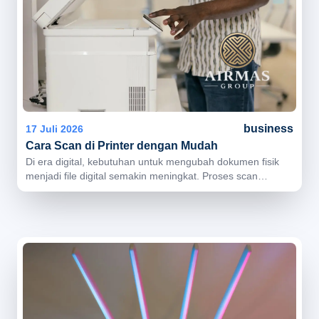
business
17 Juli 2026
Cara Scan di Printer dengan Mudah
Di era digital, kebutuhan untuk mengubah dokumen fisik
menjadi file digital semakin meningkat. Proses scan
dokumen kini banyak digunakan untuk kebutuhan
administrasi, pengiriman file, arsip digital, hingga
operasional bisnis sehari-hari. Saat ini banyak printer
modern telah dilengkapi fitur scanner yang memudahkan
pengguna melakukan scan dokumen langsung melalui
printer multifungsi. Cara scan di printer sebenarnya cukup
mudah dilakukan, baik untuk kebutuhan pribadi maupun
operasional kantor. Dengan langkah yang tepat, dokumen
dapat disimpan dalam format digital seperti PDF atau
gambar dengan cepat dan praktis. Apa Itu Fitur Scan pada