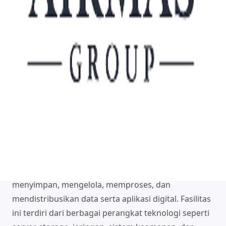
perusahaan teknologi, kebutuhan data center kini
juga meningkat di sektor pemerintahan, pendidikan,
kesehatan, manufaktur, hingga perbankan.
Lalu sebenarnya apa itu data center? Bagaimana
cara kerjanya dan mengapa fasilitas ini sangat
penting untuk bisnis modern? Simak penjelasannya
berikut ini.
Apa Itu Data Center?
Data center adalah fasilitas yang digunakan untuk
menyimpan, mengelola, memproses, dan
mendistribusikan data serta aplikasi digital. Fasilitas
ini terdiri dari berbagai perangkat teknologi seperti