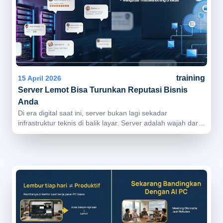
training
15 April 2026
Server Lemot Bisa Turunkan Reputasi Bisnis
Anda
Di era digital saat ini, server bukan lagi sekadar
infrastruktur teknis di balik layar. Server adalah wajah dari
layanan bisnis Anda di mata klien.Ketika sistem berjalan
lancar, klien mungkin tidak menyadarinya. Namun ketika
server bermasalah, dampaknya akan langsung terasa dan
sering kali berdampak pada kepercayaan.Dampak Server
Bermasalah bagi BisnisMasalah pada server bukan hanya
soal teknis. Dampaknya bisa meluas ke berbagai aspek
operasional dan hubungan dengan klien.Beberapa kondisi
yang sering terjadi antara lain:Client kesulitan mengakses
aplikasi yang digunakan sehari-hariAkses data menjadi
lambat atau bahkan terputusLayanan tidak berjalan secara