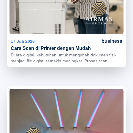
business
17 Juli 2026
Cara Scan di Printer dengan Mudah
Di era digital, kebutuhan untuk mengubah dokumen fisik
menjadi file digital semakin meningkat. Proses scan
dokumen kini banyak digunakan untuk kebutuhan
administrasi, pengiriman file, arsip digital, hingga
operasional bisnis sehari-hari. Saat ini banyak printer
modern telah dilengkapi fitur scanner yang memudahkan
pengguna melakukan scan dokumen langsung melalui
printer multifungsi. Cara scan di printer sebenarnya cukup
mudah dilakukan, baik untuk kebutuhan pribadi maupun
operasional kantor. Dengan langkah yang tepat, dokumen
dapat disimpan dalam format digital seperti PDF atau
gambar dengan cepat dan praktis. Apa Itu Fitur Scan pada
Printer? Fitur scan pada printer adalah fungsi yang
memungkinkan dokumen fisik diubah menjadi file digital.