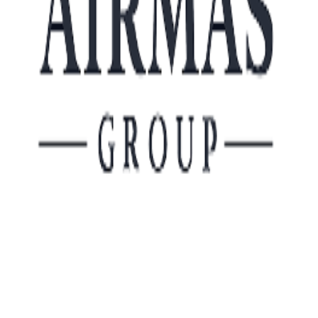
perangkat fisik lokal.
Cara kerja cloud computing memungkinkan
pengguna mengakses sumber daya komputasi
melalui internet dengan lebih fleksibel dan scalable.
Selain itu, teknologi ini juga menawarkan berbagai
manfaat bagi bisnis modern, mulai dari efisiensi
biaya hingga kemudahan kolaborasi.
Apa Itu Cloud Computing?
Cloud computing adalah teknologi yang
memungkinkan pengguna mengakses layanan
komputasi seperti server, storage, database,
jaringan, dan software melalui internet.