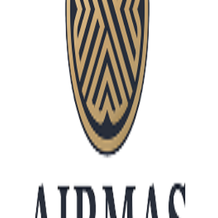
Cara Kerja Cloud
Computing dan
Manfaatnya untuk Bisnis
Perkembangan teknologi digital membuat
kebutuhan perusahaan terhadap sistem yang
fleksibel dan efisien semakin meningkat. Saat ini
banyak bisnis mulai beralih dari penyimpanan dan
pengelolaan data secara konvensional menuju
sistem berbasis cloud.
Cloud computing menjadi salah satu teknologi yang
banyak digunakan karena memungkinkan
perusahaan mengakses data dan aplikasi secara
online tanpa harus bergantung sepenuhnya pada